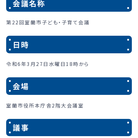
会議名称
第22回室蘭市子ども・子育て会議
日時
令和6年3月27日水曜日18時から
会場
室蘭市役所本庁舎2階大会議室
議事