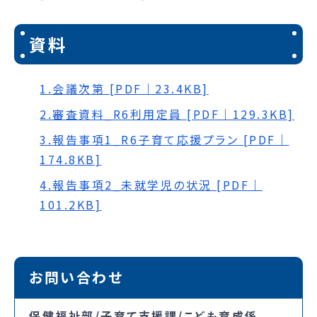
資料
1.会議次第 [PDF｜23.4KB]
2.審査資料_R6利用定員 [PDF｜129.3KB]
3.報告事項1_R6子育て応援プラン [PDF｜
174.8KB]
4.報告事項2_未就学児の状況 [PDF｜
101.2KB]
お問い合わせ
保健福祉部/子育て支援課/こども育成係