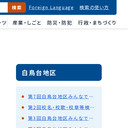
Foreign Language
検索の使い方
検索
ーツ
産業・しごと
防災・防犯
行政・まちづくり
白鳥台地区
第7回白鳥台地区みんなでつくる義務教育学校推進協議会
第2回校名・校歌・校章等検討部会
第3回白鳥台地区みんなでつくる義務教育学校推進協議会