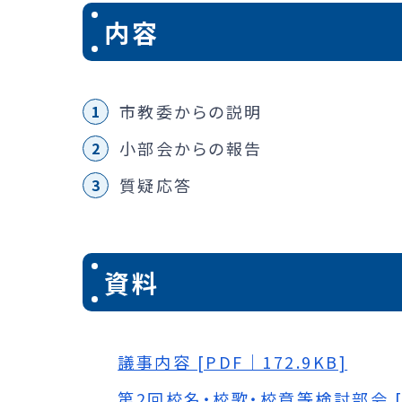
内容
市教委からの説明
小部会からの報告
質疑応答
資料
議事内容 [PDF｜172.9KB]
第2回校名・校歌・校章等検討部会 [P