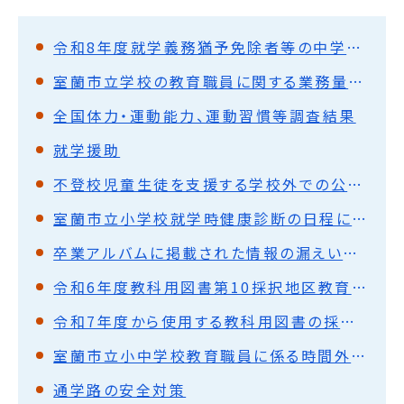
令和8年度就学義務猶予免除者等の中学校卒業程度認定試験の実施について
室蘭市立学校の教育職員に関する業務量管理・健康確保措置実施計画の策定について
全国体力・運動能力、運動習慣等調査結果
就学援助
不登校児童生徒を支援する学校外での公的機関 及び 民間機関における相談・指導・学習に関するガイドライン【不登校ガイドライン】
室蘭市立小学校就学時健康診断の日程について
卒業アルバムに掲載された情報の漏えいのおそれについて
令和6年度教科用図書第10採択地区教育委員会協議会
令和7年度から使用する教科用図書の採択について
室蘭市立小中学校教育職員に係る時間外在校等時間（超過時間）について
通学路の安全対策