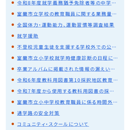
令和8年度就学義務猶予免除者等の中学校卒業程度認定試験の実施について
室蘭市立学校の教育職員に関する業務量管理・健康確保措置実施計画の策定について
全国体力・運動能力、運動習慣等調査結果
就学援助
不登校児童生徒を支援する学校外での公的機関 及び 民間機関における相談・指導・学習に関するガイドライン【不登校ガイドライン】
室蘭市立小学校就学時健康診断の日程について
卒業アルバムに掲載された情報の漏えいのおそれについて
令和6年度教科用図書第10採択地区教育委員会協議会
令和7年度から使用する教科用図書の採択について
室蘭市立小中学校教育職員に係る時間外在校等時間（超過時間）について
通学路の安全対策
コミュニティ・スクールについて