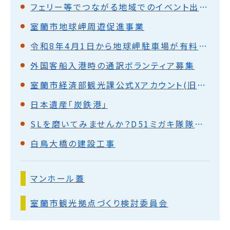
フェリー等でつながる地域でのイベント出展等助成
室蘭市地球岬周遊促進事業
令和8年4月1日から地球岬駐車場が有料になります
外国客船入港時の通訳ボランティア募集
室蘭市経済部観光課公式Xアカウント(旧Twitter)
日本遺産「炭鉄港」
SLを磨いてみませんか？D51ミガキ隊隊員募集中！
白鳥大橋の建設工事
マンホール蓋
室蘭市観光拠点づくり検討委員会