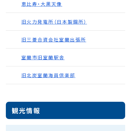
恵比寿・大黒天像
旧火力発電所（日本製鋼所）
旧三菱合資会社室蘭出張所
室蘭市旧室蘭駅舎
旧北炭室蘭海員倶楽部
観光情報