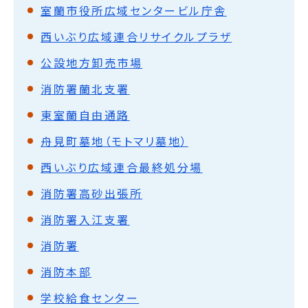
室蘭市役所広域センタービル庁舎
西いぶり広域連合リサイクルプラザ
公設地方卸売市場
消防署蘭北支署
東室蘭自由通路
舟見町墓地（モトマリ墓地）
西いぶり広域連合最終処分場
消防署高砂出張所
消防署入江支署
消防署
消防本部
学校給食センター