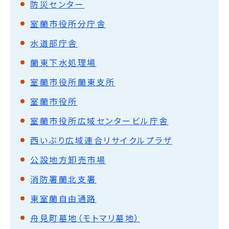
防災センター
室蘭市役所分庁舎
水道部庁舎
蘭東下水処理場
室蘭市役所蘭東支所
室蘭市役所
室蘭市役所広域センタービル庁舎
西いぶり広域連合リサイクルプラザ
公設地方卸売市場
消防署蘭北支署
東室蘭自由通路
舟見町墓地（モトマリ墓地）