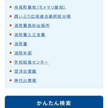
舟見町墓地（モトマリ墓地）
西いぶり広域連合最終処分場
消防署高砂出張所
消防署入江支署
消防署
消防本部
学校給食センター
望洋台霊園
神代火葬場
かんたん検索