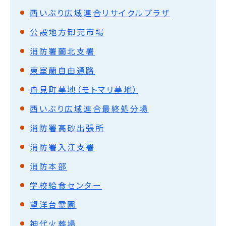
西いぶり広域連合リサイクルプラザ
公設地方卸売市場
消防署蘭北支署
東室蘭自由通路
舟見町墓地（モトマリ墓地）
西いぶり広域連合最終処分場
消防署高砂出張所
消防署入江支署
消防本部
学校給食センター
望洋台霊園
神代火葬場