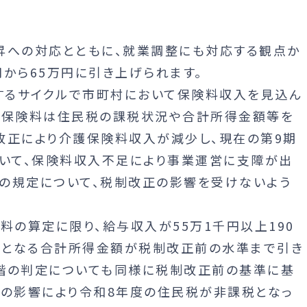
昇への対応とともに、就業調整にも対応する観点か
から65万円に引き上げられます。
するサイクルで市町村において保険料収入を見込ん
護保険料は住民税の課税状況や合計所得金額等を
改正により介護保険料収入が減少し、現在の第9期
おいて、保険料収入不足により事業運営に支障が出
の規定について、税制改正の影響を受けないよう
の算定に限り、給与収入が55万1千円以上190
準となる合計所得金額が税制改正前の水準まで引き
階の判定についても同様に税制改正前の基準に基
正の影響により令和8年度の住民税が非課税となっ