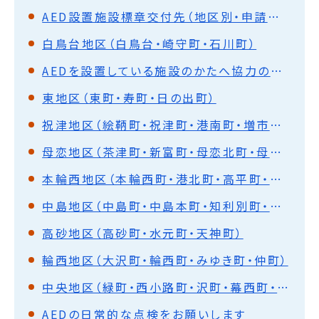
AED設置施設標章交付先（地区別・申請受付順）
白鳥台地区（白鳥台・崎守町・石川町）
AEDを設置している施設のかたへ協力のお願い室蘭市AED設置施設標章掲示について
東地区（東町・寿町・日の出町）
祝津地区（絵鞆町・祝津町・港南町・増市町・小橋内町・築地町）
母恋地区（茶津町・新富町・母恋北町・母恋南町・御前水町・御崎町）
本輪西地区（本輪西町・港北町・高平町・柏木町・陣屋町・幌萌町・神代町・香川町）
中島地区（中島町・中島本町・知利別町・宮の森町・八丁平）
高砂地区（高砂町・水元町・天神町）
輪西地区（大沢町・輪西町・みゆき町・仲町）
中央地区（緑町・西小路町・沢町・幕西町・海岸町・中央町・常盤町・清水町・幸町・本町・栄町・舟見町・山手町・入江町）
AEDの日常的な点検をお願いします