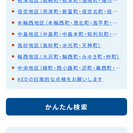
母恋地区（茶津町・新富町・母恋北町・母恋南町・御前水町・御崎町）
本輪西地区（本輪西町・港北町・高平町・柏木町・陣屋町・幌萌町・神代町・香川町）
中島地区（中島町・中島本町・知利別町・宮の森町・八丁平）
高砂地区（高砂町・水元町・天神町）
輪西地区（大沢町・輪西町・みゆき町・仲町）
中央地区（緑町・西小路町・沢町・幕西町・海岸町・中央町・常盤町・清水町・幸町・本町・栄町・舟見町・山手町・入江町）
AEDの日常的な点検をお願いします
かんたん検索