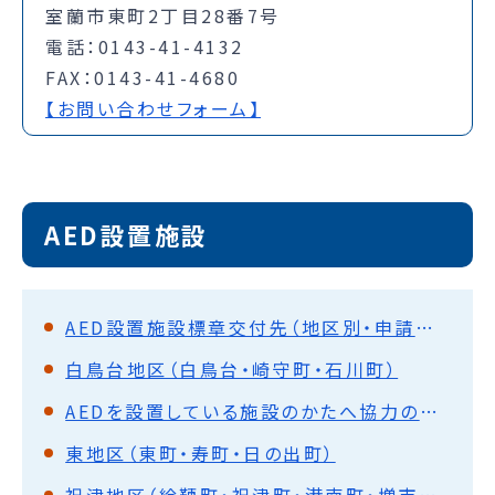
室蘭市東町2丁目28番7号
電話：0143-41-4132
FAX：0143-41-4680
【お問い合わせフォーム】
AED設置施設
AED設置施設標章交付先（地区別・申請受付順）
白鳥台地区（白鳥台・崎守町・石川町）
AEDを設置している施設のかたへ協力のお願い室蘭市AED設置施設標章掲示について
東地区（東町・寿町・日の出町）
祝津地区（絵鞆町・祝津町・港南町・増市町・小橋内町・築地町）