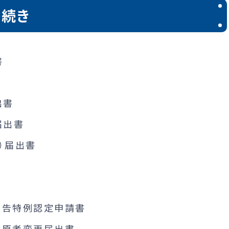
続き
書
出書
届出書
）届出書
報告特例認定申請書
権原者変更届出書