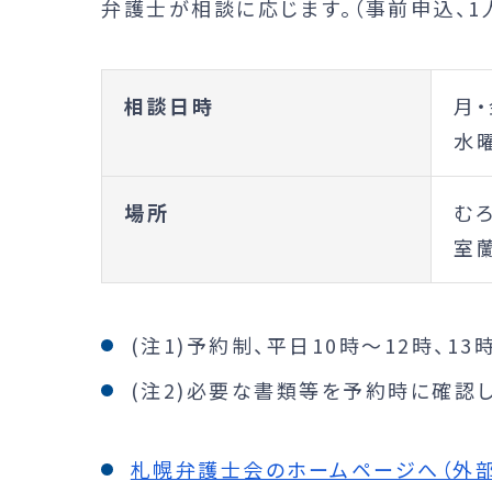
弁護士が相談に応じます。（事前申込、1
相談日時
月・
水曜
場所
む
室
(注1)予約制、平日10時～12時、13時～
(注2)必要な書類等を予約時に確認し
札幌弁護士会のホームページへ（外部