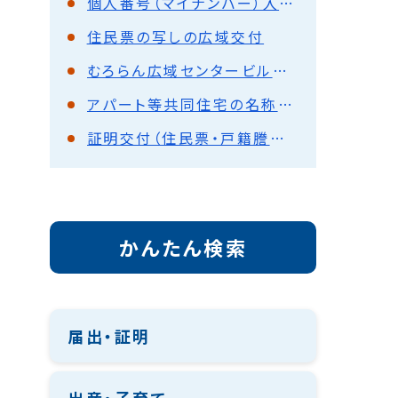
個人番号（マイナンバー）入り住民票の写しの交付請求
住民票の写しの広域交付
むろらん広域センタービル庁舎とえきがるセンターの窓口開庁時間を変更します
アパート等共同住宅の名称が変わった場合は
証明交付（住民票・戸籍謄本等）は、本庁舎ではできません。
かんたん検索
届出・証明