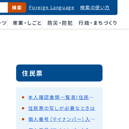
Foreign Language
検索の使い方
検索
ーツ
産業・しごと
防災・防犯
行政・まちづくり
住民票
本人確認書類一覧表(住民票の写し・住民異動届出)
住民票の写しが必要なときは
個人番号（マイナンバー）入り書類の郵送（戸籍住民課）