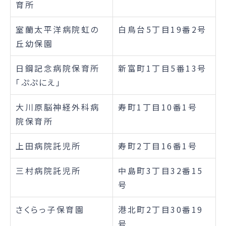
育所
室蘭太平洋病院虹の
白鳥台5丁目19番2号
丘幼保園
日鋼記念病院保育所
新富町1丁目5番13号
「ぷぷにえ」
大川原脳神経外科病
寿町1丁目10番1号
院保育所
上田病院託児所
寿町2丁目16番1号
三村病院託児所
中島町3丁目32番15
号
さくらっ子保育園
港北町2丁目30番19
号