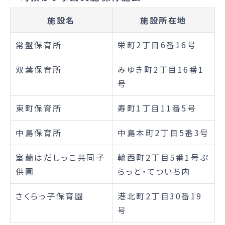
施設名
施設所在地
常盤保育所
栄町2丁目6番16号
双葉保育所
みゆき町2丁目16番1
号
東町保育所
寿町1丁目11番5号
中島保育所
中島本町2丁目5番3号
室蘭はだしっこ共同子
輪西町2丁目5番1号ぷ
供園
らっと・てついち内
さくらっ子保育園
港北町2丁目30番19
号