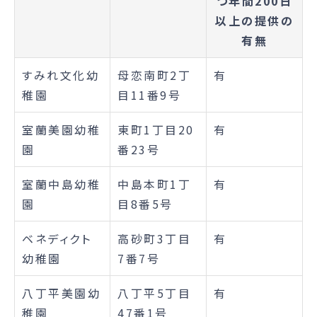
つ年間200日
以上の提供の
有無
すみれ文化幼
母恋南町2丁
有
稚園
目11番9号
室蘭美園幼稚
東町1丁目20
有
園
番23号
室蘭中島幼稚
中島本町1丁
有
園
目8番5号
ベネディクト
高砂町3丁目
有
幼稚園
7番7号
八丁平美園幼
八丁平5丁目
有
稚園
47番1号