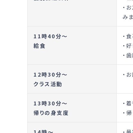
・
みま
11時40分～
・
給食
・
・歯
12時30分～
・
クラス活動
13時30分～
・
帰りの身支度
・帰
14時～
・