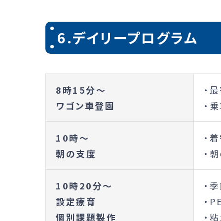
6.デイリープログラム
8時15分～
・
ワゴン車登園
・
10時～
・
朝の支度
・朝
10時20分～
・
設定療育
・
個別課題製作
・