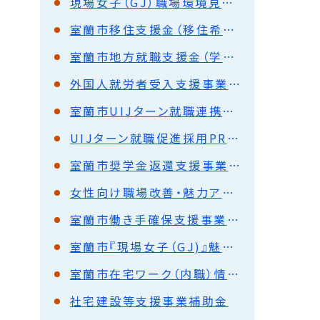
現場女子（GJ）職場環境見学バスツアー
室蘭市移住支援金（移住希望者向け）
室蘭市地方就職支援金（学生向け）
外国人就労者受入支援事業補助金
室蘭市UIJターン就職連携企業
UIJターン就職促進採用PR動画制作支援事業補助金
室蘭市奨学金返還支援事業給付金
女性向け職場改善・魅力アップ支援事業補助金
室蘭市働き手確保支援事業について【市内中小企業向け】
室蘭市『現場女子（GJ)』魅力発信事業
室蘭市在宅ワーク（内職）情報
社宅建設等支援事業補助金