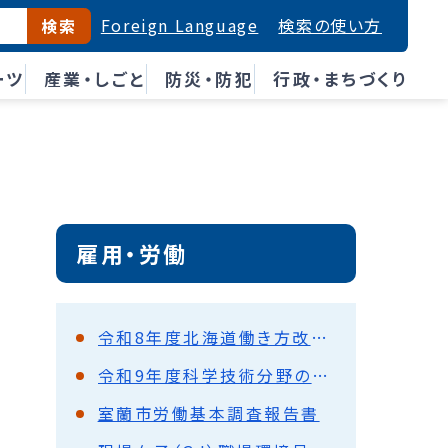
Foreign Language
検索の使い方
検索
ーツ
産業・しごと
防災・防犯
行政・まちづくり
雇用・労働
令和8年度北海道働き方改革推進企業・女性活躍表彰の実施について
令和9年度科学技術分野の文部科学大臣表彰（創意工夫功労者賞）受賞候補者の推薦について
室蘭市労働基本調査報告書