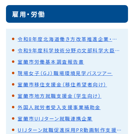
雇用・労働
令和8年度北海道働き方改革推進企業・女性活躍表彰の実施について
令和9年度科学技術分野の文部科学大臣表彰（創意工夫功労者賞）受賞候補者の推薦について
室蘭市労働基本調査報告書
現場女子（GJ）職場環境見学バスツアー
室蘭市移住支援金（移住希望者向け）
室蘭市地方就職支援金（学生向け）
外国人就労者受入支援事業補助金
室蘭市UIJターン就職連携企業
UIJターン就職促進採用PR動画制作支援事業補助金