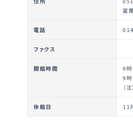
住所
05
室
電話
01
ファクス
開館時間
9時
9時
（注
休館日
11