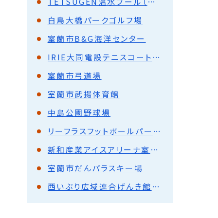
TETSUGEN温水プール（入江運動公園温水プール）
白鳥大橋パークゴルフ場
室蘭市B&G海洋センター
IRIE大同電設テニスコート（入江運動公園テニスコート）
室蘭市弓道場
室蘭市武揚体育館
中島公園野球場
リーフラスフットボールパーク（祝津公園サッカー場）
新和産業アイスアリーナ室蘭（室蘭市中島スポーツセンター）
室蘭市だんパラスキー場
西いぶり広域連合げんき館ペトトル