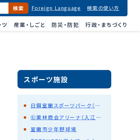
Foreign Language
検索の使い方
検索
ーツ
産業・しごと
防災・防犯
行政・まちづくり
スポーツ施設
日鋼室蘭スポーツパーク（入江運動公園陸上競技場）
㊆栗林商会アリーナ（入江運動公園総合体育館）
室蘭市少年野球場