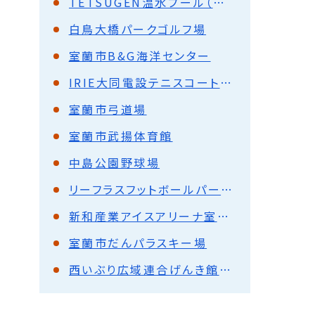
TETSUGEN温水プール（入江運動公園温水プール）
白鳥大橋パークゴルフ場
室蘭市B&G海洋センター
IRIE大同電設テニスコート（入江運動公園テニスコート）
室蘭市弓道場
室蘭市武揚体育館
中島公園野球場
リーフラスフットボールパーク（祝津公園サッカー場）
新和産業アイスアリーナ室蘭（室蘭市中島スポーツセンター）
室蘭市だんパラスキー場
西いぶり広域連合げんき館ペトトル