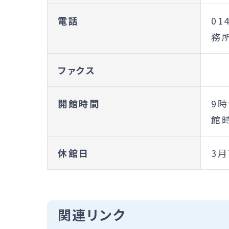
電話
01
務所
ファクス
開館時間
9
館
休館日
3
関連リンク