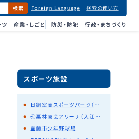
Foreign Language
検索の使い方
検索
ーツ
産業・しごと
防災・防犯
行政・まちづくり
スポーツ施設
日鋼室蘭スポーツパーク（入江運動公園陸上競技場）
㊆栗林商会アリーナ（入江運動公園総合体育館）
室蘭市少年野球場