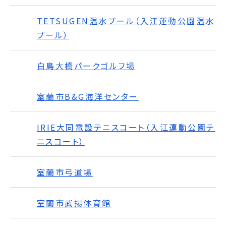
TETSUGEN温水プール（入江運動公園温水
プール）
白鳥大橋パークゴルフ場
室蘭市B&G海洋センター
IRIE大同電設テニスコート（入江運動公園テ
ニスコート）
室蘭市弓道場
室蘭市武揚体育館