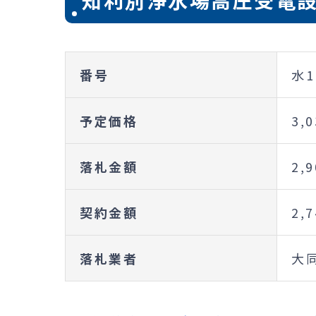
知利別浄水場高圧受電
番号
水1
予定価格
3,
落札金額
2,
契約金額
2,
落札業者
大同