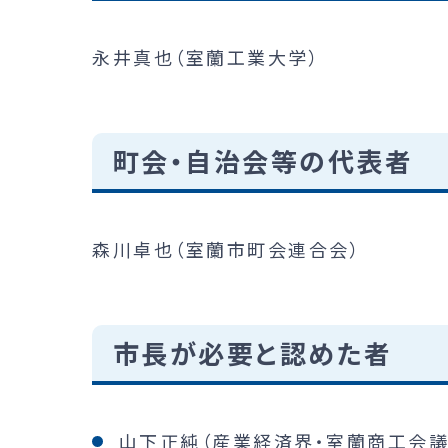
永井真也（室蘭工業大学）
町会・自治会等の代表者
森川卓也（室蘭市町会連合会）
市長が必要と認めた者
山下正純（産業経済界・室蘭商工会議