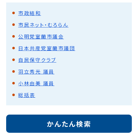
市政結和
市民ネット・むろらん
公明党室蘭市議会
日本共産党室蘭市議団
自民保守クラブ
羽立秀光 議員
小林由美 議員
総括表
かんたん検索