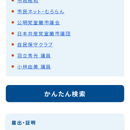
市政結和
市民ネット・むろらん
公明党室蘭市議会
日本共産党室蘭市議団
自民保守クラブ
羽立秀光 議員
小林由美 議員
かんたん検索
届出・証明