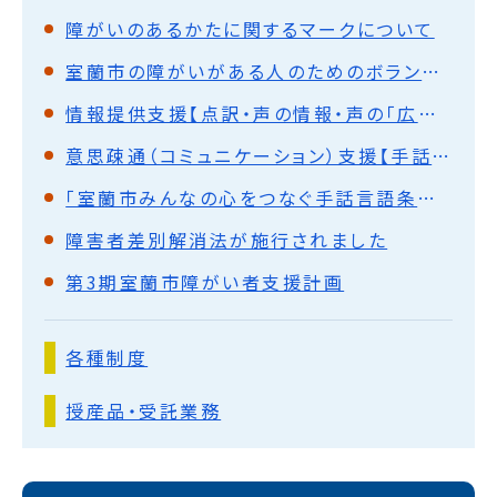
障がいのあるかたに関するマークについて
室蘭市の障がいがある人のためのボランティア団体などの紹介
情報提供支援【点訳・声の情報・声の「広報むろらん」】について
意思疎通（コミュニケーション）支援【手話通訳・要約筆記（文字通訳）】について
「室蘭市みんなの心をつなぐ手話言語条例」が制定されました
障害者差別解消法が施行されました
第3期室蘭市障がい者支援計画
各種制度
授産品・受託業務