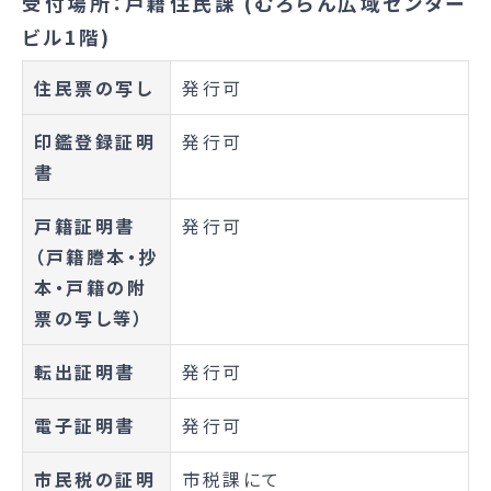
受付場所：戸籍住民課 (むろらん広域センター
ビル1階)
住民票の写し
発行可
印鑑登録証明
発行可
書
戸籍証明書
発行可
（戸籍謄本・抄
本・戸籍の附
票の写し等）
転出証明書
発行可
電子証明書
発行可
市民税の証明
市税課にて