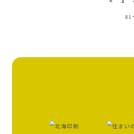
<
3
81