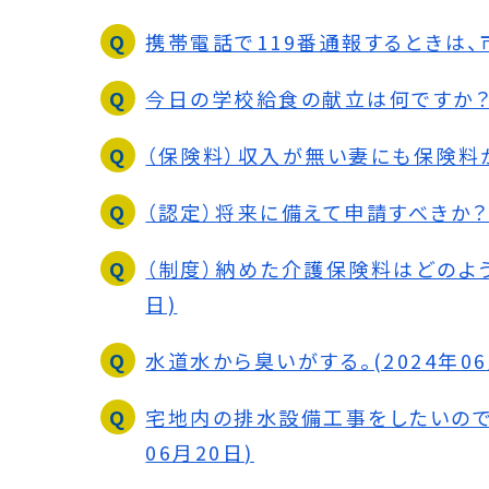
携帯電話で119番通報するときは、市
今日の学校給食の献立は何ですか？(2
（保険料）収入が無い妻にも保険料がか
（認定）将来に備えて申請すべきか？(2
（制度）納めた介護保険料はどのように
日)
水道水から臭いがする。(2024年06
宅地内の排水設備工事をしたいのです
06月20日)