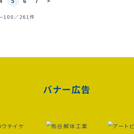
4
5
6
7
>
〜100／261件
バナー広告