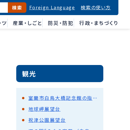
Foreign Language
検索の使い方
検索
ーツ
産業・しごと
防災・防犯
行政・まちづくり
観光
室蘭市白鳥大橋記念館の指定管理者の募集について
地球岬展望台
祝津公園展望台