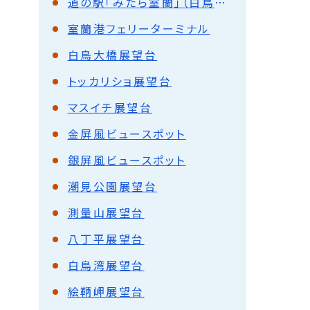
道の駅「みたら室蘭」（白鳥大橋記念館）（愛称：カナスチールみたら室蘭）
室蘭港フェリーターミナル
白鳥大橋展望台
トッカリショ展望台
マスイチ展望台
金屏風ビュースポット
銀屏風ビュースポット
潮見公園展望台
測量山展望台
八丁平展望台
白鳥湾展望台
絵鞆岬展望台