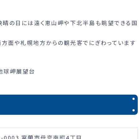
、快晴の日には遠く恵山岬や下北半島も眺望できる国
西方面や札幌地方からの観光客でにぎわっています
1-0003 室蘭市母恋南町4丁目