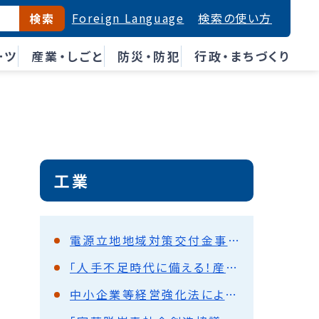
Foreign Language
検索の使い方
検索
ーツ
産業・しごと
防災・防犯
行政・まちづくり
工業
電源立地地域対策交付金事業
「人手不足時代に備える！産業用ロボット体験セミナー」開催のお知らせ
中小企業等経営強化法による支援制度