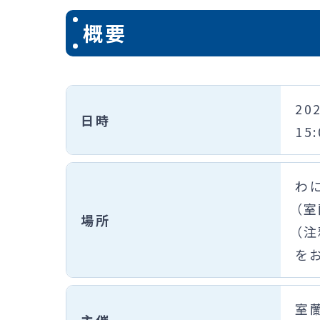
概要
20
日時
15
わ
（
場所
（
を
室
主催