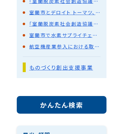
「室蘭脱炭素社会創造協議会」令和3年度活動報告～脱炭素社会の実現に向けた将来像検討・水素需給ポテンシャルの試算～
室蘭市とデロイト トーマツ、日本製鋼所M&Eが共同で、「水素とCCUを活用した『鉄の街』でのカーボンニュートラルな街づくりに関する調査」を実施
「室蘭脱炭素社会創造協議会」の設立について
室蘭市で水素サプライチェーンを構築する実証事業を開始します。
航空機産業参入における取り組み
ものづくり創出支援事業
かんたん検索