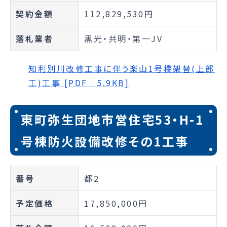
契約金額
112,829,530円
落札業者
黒光・共明・第一JV
知利別川改修工事に伴う楽山1号橋架替(上部
工)工事 [PDF｜5.9KB]
東町弥生団地市営住宅53・H-1
号棟防火設備改修その1工事
番号
都2
予定価格
17,850,000円