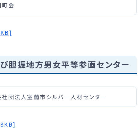
川町会
KB]
及び胆振地方男女平等参画センター
益社団法人室蘭市シルバー人材センター
8KB]