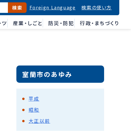
Foreign Language
検索の使い方
検索
ーツ
産業・しごと
防災・防犯
行政・まちづくり
室蘭市のあゆみ
平成
昭和
大正以前