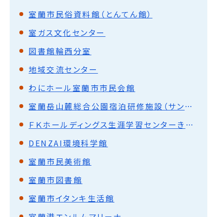
室蘭市民俗資料館（とんてん館）
室ガス文化センター
図書館輪西分室
地域交流センター
わにホール室蘭市市民会館
室蘭岳山麓総合公園宿泊研修施設（サンパワー380）
ＦＫホールディングス生涯学習センターきらん
DENZAI環境科学館
室蘭市民美術館
室蘭市図書館
室蘭市イタンキ生活館
室蘭港エンルムマリーナ