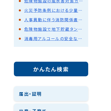
危険物施設の風水害対策ガイドラインについて
火災予防条例における少量危険物等の規制に係る運用を改正しました
人事異動に伴う消防関係書類の提出について
危険物施設で地下貯蔵タンクを所有している設置者のかたへ
消毒用アルコールの安全な取扱い等について
かんたん検索
届出・証明