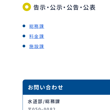
告示・公示・公告・公表
総務課
料金課
施設課
お問い合わせ
水道部/総務課
〒050-0082