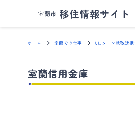
移住情報サイト
室蘭市
ホーム
室蘭での仕事
UIJターン就職連
室蘭信用金庫