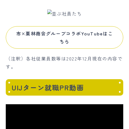
市×栗林商会グループコラボYouTubeはこ
ちら
（注釈）各社従業員数等は2022年12月現在の内容で
す。
UIJターン就職PR動画