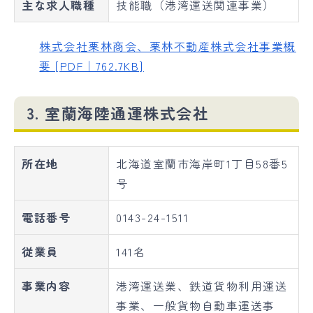
主な求人職種
技能職（港湾運送関連事業）
株式会社栗林商会、栗林不動産株式会社事業概
要 [PDF｜762.7KB]
3. 室蘭海陸通運株式会社
所在地
北海道室蘭市海岸町1丁目58番5
号
電話番号
0143-24-1511
従業員
141名
事業内容
港湾運送業、鉄道貨物利用運送
事業、一般貨物自動車運送事