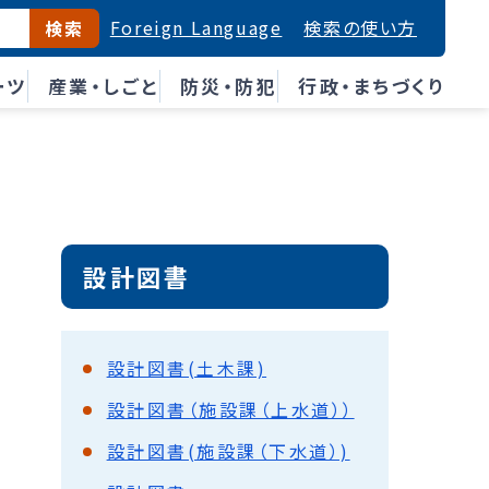
Foreign Language
検索の使い方
検索
ーツ
産業・しごと
防災・防犯
行政・まちづくり
設計図書
設計図書(土木課)
設計図書（施設課（上水道））
設計図書(施設課（下水道）)