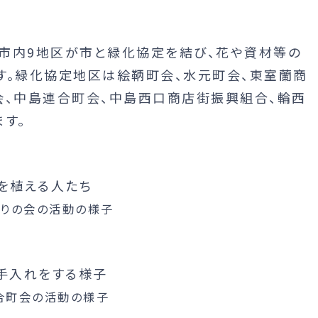
市内9地区が市と緑化協定を結び、花や資材等の
す。緑化協定地区は絵鞆町会、水元町会、東室蘭商
会、中島連合町会、中島西口商店街振興組合、輪西
す。
りの会の活動の様子
合町会の活動の様子