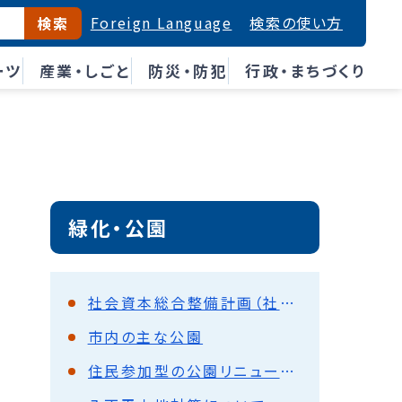
Foreign Language
検索の使い方
検索
ーツ
産業・しごと
防災・防犯
行政・まちづくり
緑化・公園
社会資本総合整備計画（社会課題対応型都市公園機能向上促進事業）
市内の主な公園
住民参加型の公園リニューアル事業