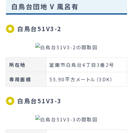
白鳥台団地 V 風呂有
白鳥台51V3-2
所在地
室蘭市白鳥台4丁目3番2号
専用面積
55.90平方メートル（3DK）
白鳥台51V3-3