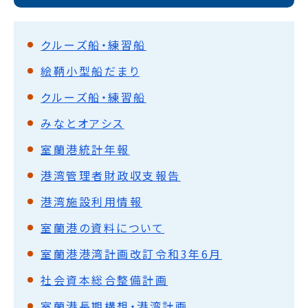
クルーズ船・練習船
絵鞆小型船だまり
クルーズ船・練習船
みなとオアシス
室蘭港統計年報
港湾管理者財政収支報告
港湾施設利用情報
室蘭港の資料について
室蘭港港湾計画改訂令和3年6月
社会資本総合整備計画
室蘭港長期構想・港湾計画