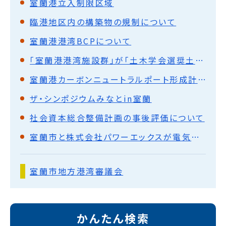
室蘭港立入制限区域
臨港地区内の構築物の規制について
室蘭港港湾BCPについて
「室蘭港港湾施設群」が「土木学会選奨土木遺産」に認定
室蘭港カーボンニュートラルポート形成計画
ザ・シンポジウムみなとin室蘭
社会資本総合整備計画の事後評価について
室蘭市と株式会社パワーエックスが電気運搬船及び蓄電池の開発及びその利活用による室蘭港のカーボンニュートラル形成及び地域の振興に向けた包括連携協定を締結
室蘭市地方港湾審議会
かんたん検索