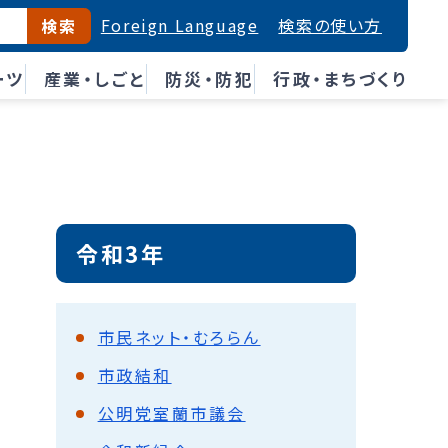
Foreign Language
検索の使い方
検索
ーツ
産業・しごと
防災・防犯
行政・まちづくり
令和3年
市民ネット・むろらん
市政結和
公明党室蘭市議会