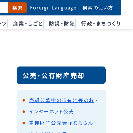
Foreign Language
検索の使い方
検索
ーツ
産業・しごと
防災・防犯
行政・まちづくり
公売・公有財産売却
売却公募中の市有地等のお知らせ
インターネット公売
差押財産公売会inむろらん広域センタービル