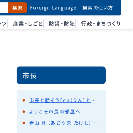
Foreign Language
検索の使い方
検索
ーツ
産業・しごと
防災・防犯
行政・まちづくり
市長
市長と話そう「en（えん）とーく」
ようこそ市長の部屋へ
青山 剛（あおやま たけし）市長プロフィール