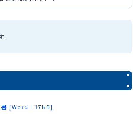
す。
 [Word｜17KB]