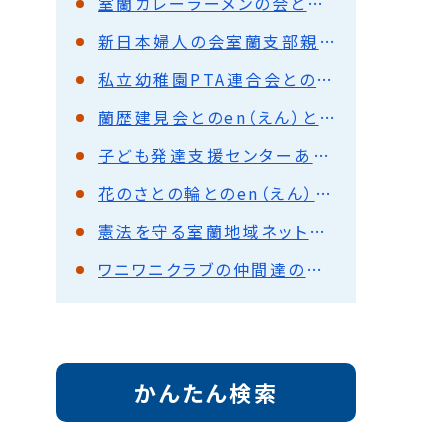
室蘭カレーラーメンの会とのen（えん）とーく
新日本婦人の会室蘭支部親子リズムサークル「はとぽっぽ」とのen（えん）とーく
私立幼稚園PTA連合会とのen（えん）とーく
蘭歴建見会とのen（えん）とーく
子ども発達支援センターあいくる保護者会とのen（えん）とーく
花のさとの輪とのen（えん）とーく
憲法を守る室蘭地域ネットとのen（えん）とーく
ワニワニクラブの仲間達の会とのen（えん）とーく
かんたん検索