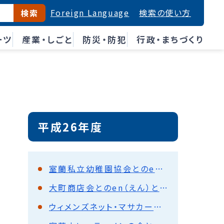
Foreign Language
検索の使い方
検索
ーツ
産業・しごと
防災・防犯
行政・まちづくり
平成26年度
室蘭私立幼稚園協会とのen（えん）とーく
大町商店会とのen（えん）とーく
ウィメンズネット・マサカーネとのen（えん）とーく