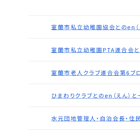
室蘭市私立幼稚園協会とのen（
室蘭市私立幼稚園PTA連合会と
室蘭市老人クラブ連合会第6ブロ
ひまわりクラブとのen（えん）と
水元団地管理人・自治会長・住民