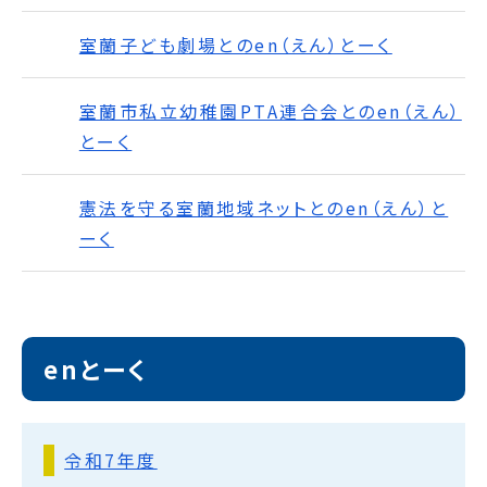
室蘭子ども劇場とのen（えん）とーく
室蘭市私立幼稚園PTA連合会とのen（えん）
とーく
憲法を守る室蘭地域ネットとのen（えん）と
ーく
enとーく
令和7年度