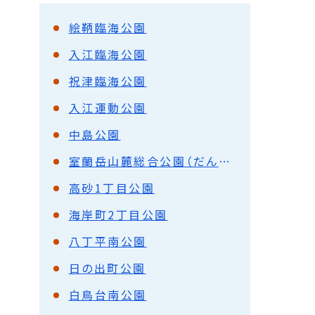
絵鞆臨海公園
入江臨海公園
祝津臨海公園
入江運動公園
中島公園
室蘭岳山麓総合公園（だんパラ公園）
高砂1丁目公園
海岸町2丁目公園
八丁平南公園
日の出町公園
白鳥台南公園