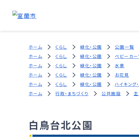
ホーム
くらし
緑化・公園
公園一覧
ホーム
くらし
緑化・公園
ベビーカー
ホーム
くらし
緑化・公園
水景
ホーム
くらし
緑化・公園
お花見
ホーム
くらし
緑化・公園
ハイキング
ホーム
行政・まちづくり
公共施設
主
白鳥台北公園