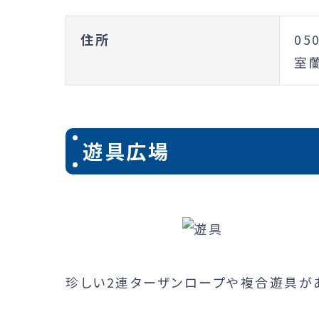
住所
05
室
遊具広場
珍しい2連ターザンロープや複合遊具が