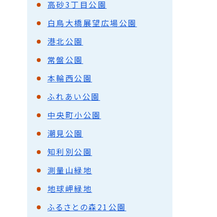
高砂3丁目公園
白鳥大橋展望広場公園
港北公園
常盤公園
本輪西公園
ふれあい公園
中央町小公園
潮見公園
知利別公園
測量山緑地
地球岬緑地
ふるさとの森21公園